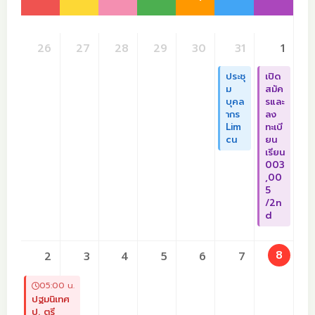
26
27
28
29
30
31
1
ประชุ
เปิด
ม
สมัค
บุคล
รและ
ากร
ลง
Lim
ทะเบี
cu
ยน
เรียน
003
,00
5
/2n
d
8
2
3
4
5
6
7
05:00 น.
ปฐมนิเทศ
ป. ตรี