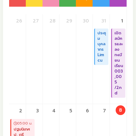
26
27
28
29
30
31
1
ประชุ
เปิด
ม
สมัค
บุคล
รและ
ากร
ลง
Lim
ทะเบี
cu
ยน
เรียน
003
,00
5
/2n
d
8
2
3
4
5
6
7
05:00 น.
ปฐมนิเทศ
ป. ตรี