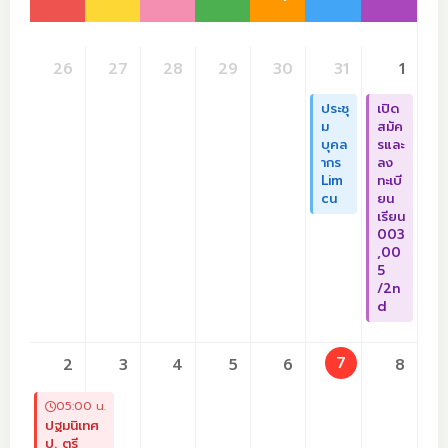
26
27
28
29
30
31
1
ประชุ
เปิด
ม
สมัค
บุคล
รและ
ากร
ลง
Lim
ทะเบี
cu
ยน
เรียน
003
,00
5
/2n
d
7
2
3
4
5
6
8
05:00 น.
ปฐมนิเทศ
ป. ตรี