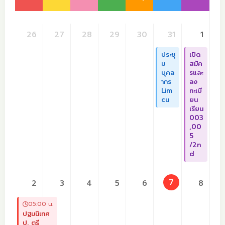
26
27
28
29
30
31
1
ประชุ
เปิด
ม
สมัค
บุคล
รและ
ากร
ลง
Lim
ทะเบี
cu
ยน
เรียน
003
,00
5
/2n
d
7
2
3
4
5
6
8
05:00 น.
ปฐมนิเทศ
ป. ตรี